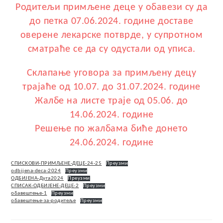
Родитељи примљене деце у обавези су да
до петка 07.06.2024. године доставе
оверене лекарске потврде, у супротном
сматраће се да су одустали од уписа.
Склапање уговора за примљену децу
трајаће од 10.07. до 31.07.2024. године
Жалбe на листе траје од 05.06. до
14.06.2024. године
Решење по жалбама биће донето
24.06.2024. године
СПИСКОВИ-ПРИМЉЕНЕ-ДЕЦЕ-24-25
Преузми
odbijena-deca-2024
Преузми
ОДБИЈЕНА-Дуга2024
Преузми
СПИСАК-ОДБИЈЕНЕ-ДЕЦЕ-2
Преузми
обавештење-1
Преузми
обавештење-за-родитеље
Преузми