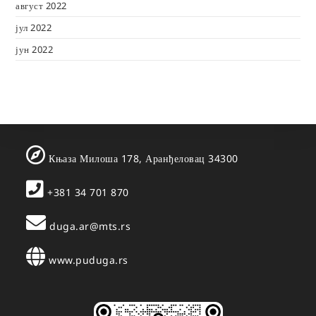
август 2022
јул 2022
јун 2022
Књаза Милоша 178, Аранђеловац 34300
+381 34 701 870
duga.ar@mts.rs
www.puduga.rs