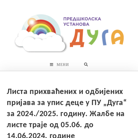
Skip
to
content
МЕНИ
Листа прихваћених и одбијених
пријава за упис деце у ПУ „Дуга“
за 2024./2025. годину. Жалбe на
листе траје од 05.06. до
14.06.2024. године