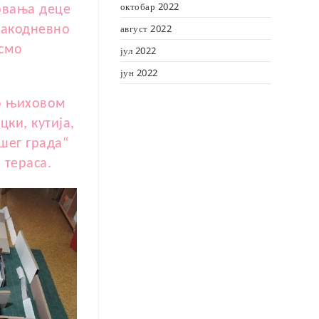
октобар 2022
совања деце
август 2022
вакодневно
 смо
јул 2022
јун 2022
 о њиховом
ки, кутија,
шег града“
 тераса.