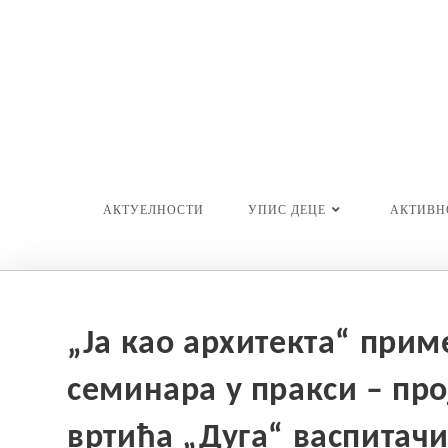
Skip
to
content
АКТУЕЛНОСТИ
УПИС ДЕЦЕ
АКТИВН
„Ја као архитекта“ прим
семинара у пракси – пр
вртића „Дуга“ васпитач