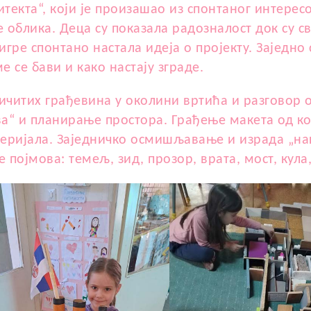
итекта“, који је произашао из спонтаног интере
 облика. Деца су показала радозналост док су с
 игре спонтано настала идеја о пројекту. Заједно
е се бави и како настају зграде.
ичитих грађевина у околини вртића и разговор
ва“ и планирање простора. Грађење макета од коц
теријала. Заједничко осмишљавање и израда „на
појмова: темељ, зид, прозор, врата, мост, кула,