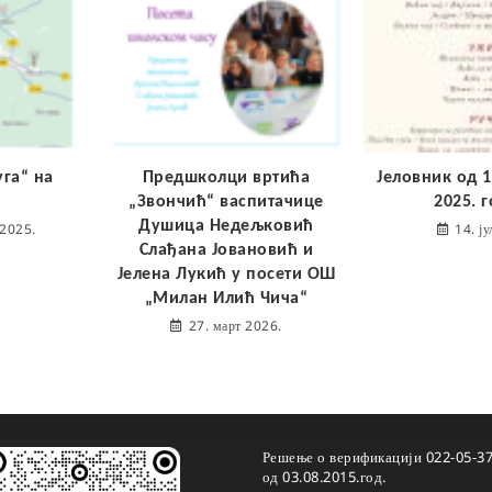
уга“ на
Предшколци вртића
Јеловник од 14
„Звончић“ васпитачице
2025. 
Душица Недељковић
 2025.
14. ј
Слађана Јовановић и
Јелена Лукић у посети ОШ
„Милан Илић Чича“
27. март 2026.
Решење о верификацији 022-05-3
од 03.08.2015.год.