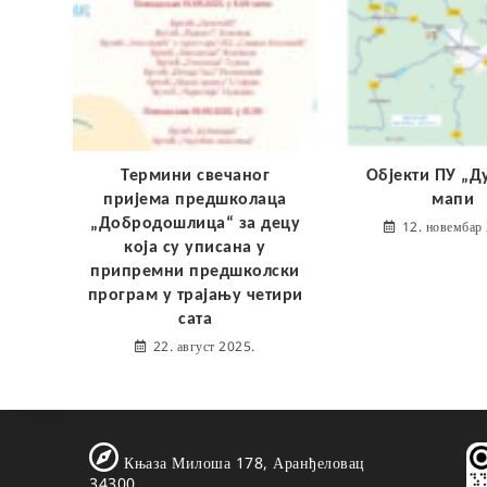
Термини свечаног
Објекти ПУ „Д
пријема предшколаца
мапи
„Добродошлица“ за децу
12. новембар
која су уписана у
припремни предшколски
програм у трајању четири
сата
22. август 2025.
Књаза Милоша 178, Аранђеловац
34300