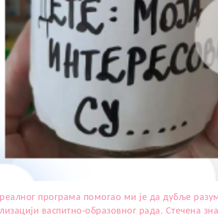
реалног програма помогао ми је да дубље разу
лизацији васпитно-образовног рада. Стечена зн