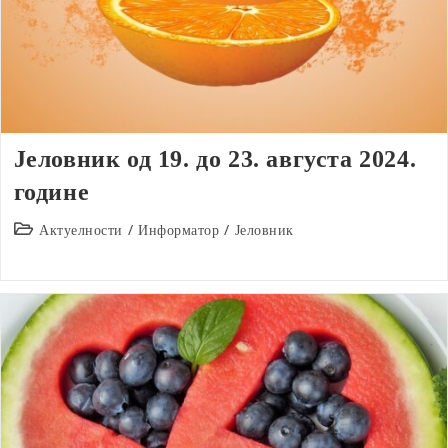
Јеловник од 19. до 23. августа 2024.
године
Post
Актуелности
/
Информатор
/
Јеловник
category: