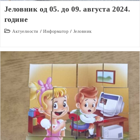
Јеловник од 05. до 09. августа 2024.
године
Post
Актуелности
/
Информатор
/
Јеловник
category: