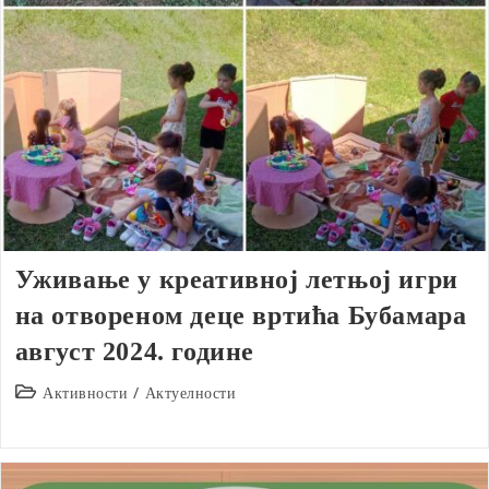
Уживање у креативној летњој игри
на отвореном деце вртића Бубамара
август 2024. године
Post
Активности
/
Актуелности
category: