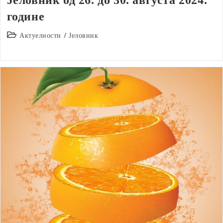
Јеловник од 26. до 30. августа 2024.
године
Post
Актуелности
/
Јеловник
category: