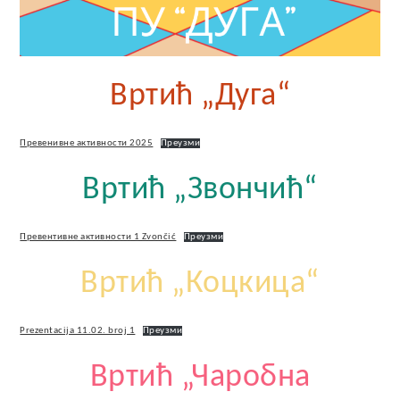
Вртић „Дуга“
Превенивне активности 2025
Преузми
Вртић „Звончић“
Превентивне активности 1 Zvončić
Преузми
Вртић „Коцкица“
Prezentacija 11.02. broj 1
Преузми
Вртић „Чаробна