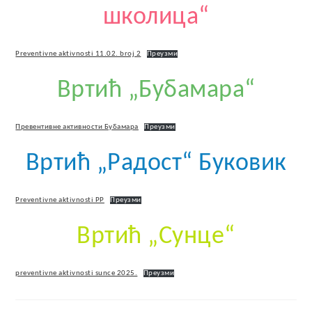
школица“
Preventivne aktivnosti 11.02. broj 2
Преузми
Вртић „Бубамара“
Превентивне активности Бубамара
Преузми
Вртић „Радост“ Буковик
Preventivne aktivnosti PP
Преузми
Вртић „Сунце“
preventivne aktivnosti sunce 2025.
Преузми