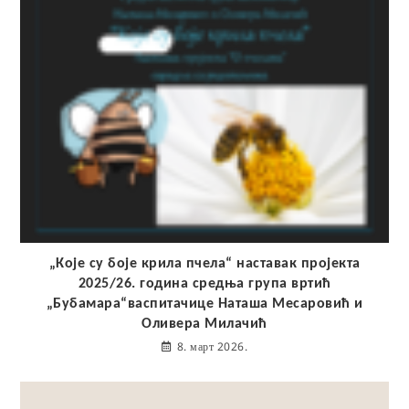
„Које су боје крила пчела“ наставак пројекта
2025/26. година средња група вртић
„Бубамара“васпитачице Наташа Месаровић и
Оливера Милачић
8. март 2026.