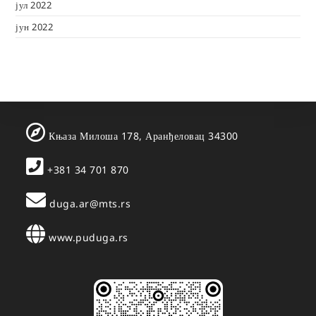
јул 2022
јун 2022
Књаза Милоша 178, Аранђеловац 34300
+381 34 701 870
duga.ar@mts.rs
www.puduga.rs