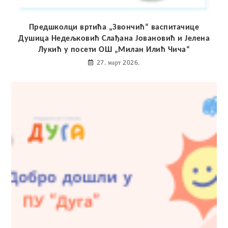
Предшколци вртића „Звончић“ васпитачице
Душица Недељковић Слађана Јовановић и Јелена
Лукић у посети ОШ „Милан Илић Чича“
27. март 2026.