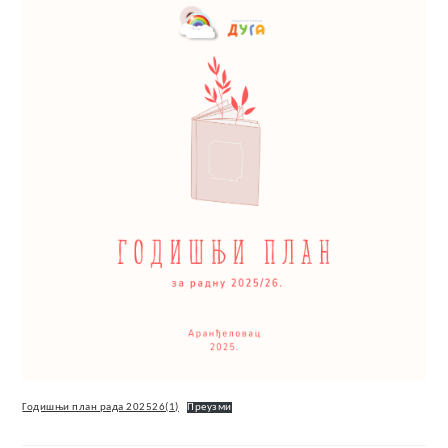
Годишњи план рада 202526(1)
Преузми