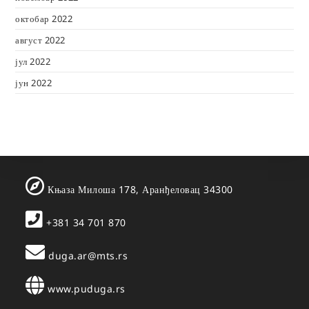
октобар 2022
август 2022
јул 2022
јун 2022
Књаза Милоша 178, Аранђеловац 34300
+381 34 701 870
duga.ar@mts.rs
www.puduga.rs