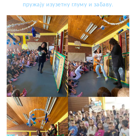
пружају изузетну глуму и забаву.