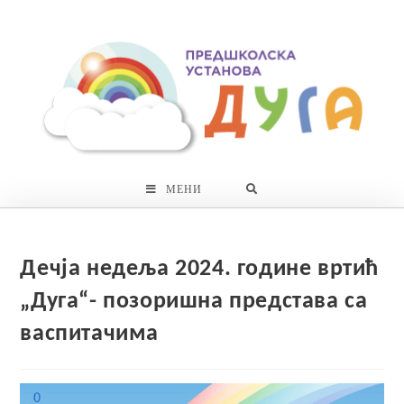
Skip
to
content
МЕНИ
Дечја недеља 2024. године вртић
„Дуга“- позоришна представа са
васпитачима