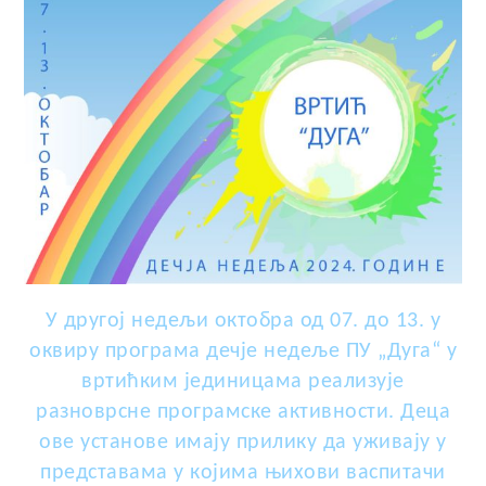
У другој недељи октобра од 07. до 13. у
оквиру програма дечје недеље ПУ „Дуга“ у
вртићким јединицама реализује
разноврсне програмске активности. Деца
ове установе имају прилику да уживају у
представама у којима њихови васпитачи