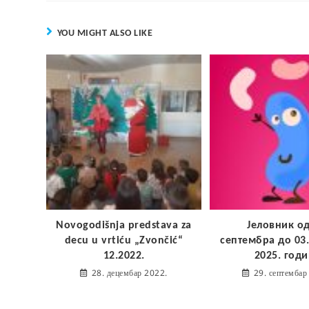
YOU MIGHT ALSO LIKE
Novogodišnja predstava za
Јеловник од
decu u vrtiću „Zvončić“
септембра до 03
12.2022.
2025. год
28. децембар 2022.
29. септембар