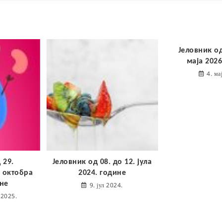
Јеловник од
маја 2026
4. ма
 29.
Јеловник од 08. до 12. јула
. октобра
2024. године
ине
9. јул 2024.
 2025.