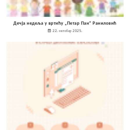
Дечја недеља у вртићу „Петар Пан“ Раниловић
22. октобар 2025.