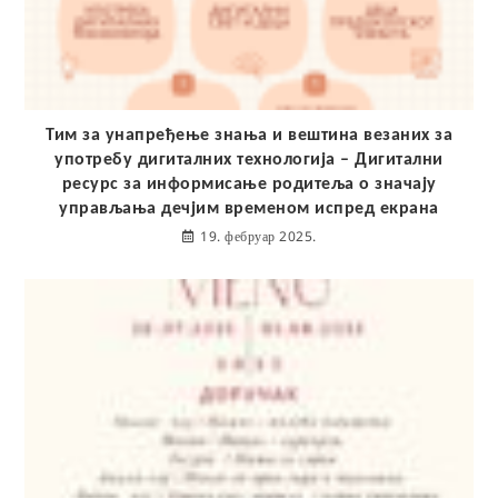
Тим за унапређење знања и вештина везаних за
употребу дигиталних технологија – Дигитални
ресурс за информисање родитеља о значају
управљања дечјим временом испред екрана
19. фебруар 2025.