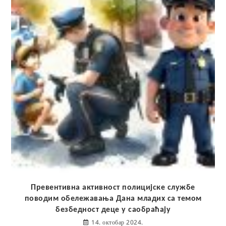
Превентивна активност полицијске службе
поводим обележавања Дана младих са темом
безбедност деце у саобраћају
14. октобар 2024.