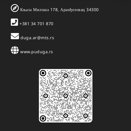
Књаза Милоша 178, Аранђеловац 34300
+381 34 701 870
duga.ar@mts.rs
www.puduga.rs