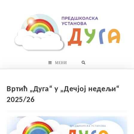
Skip
to
content
МЕНИ
Вртић „Дуга“ у „Дечјој недељи“
2025/26