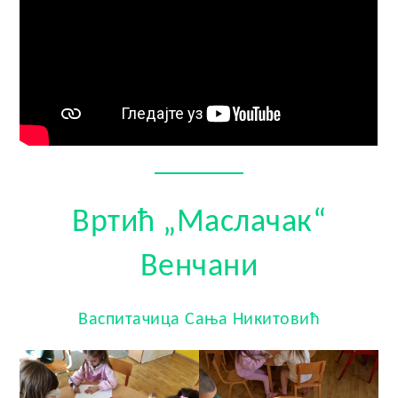
Вртић „Маслачак“
Венчани
Васпитачица Сања Никитовић