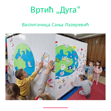
Вртић „Дуга“
Васпитачица Сања Лазеревић