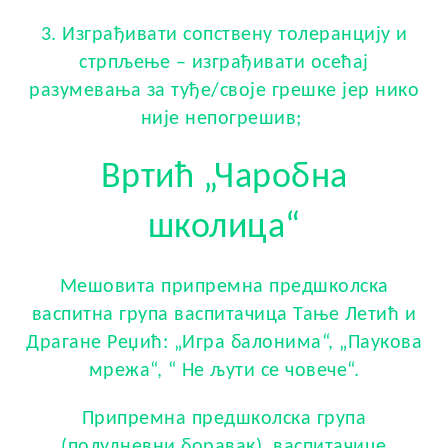
3. Изграђивати сопствену толеранцију и
стрпљење – изграђивати осећај
разумевања за туђе/своје грешке јер нико
није непогрешив;
Вртић „Чаробна
школица“
Мешовита припремна предшколска
васпитна група васпитачицa Тањe Летић и
Драганe Реџић: „Игра балонима“, „Паукова
мрежа“, “ Не љути се човече“.
Припремна предшколска група
(полудневни боравак), васпитачицe