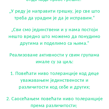
„У реду је направити грешку, јер све што
треба да урадим је да је исправим.“
„Сви смо јединствени и у нама постоји
нешто вредно што можемо да понудимо
другима и поделимо са њима.“
Реализоване активности у свим групама
имале су за циљ:
1. Повећати ниво толеранције код деце
уважавањем јединствености и
различитости код себе и других;
2. Саосећањем повећати ниво толеранције
према различитости;