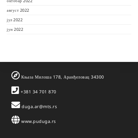
октобар 2022
август 2022
јул 2022
јун 2022
Књаза Милоша 178, Аранђеловац 34300
+381 34 701 870
duga.ar@mts.rs
www.puduga.rs