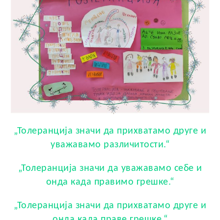
„Толеранција значи да прихватамо друге и
уважавамо различитости.“
„Толеранција значи да уважавамо себе и
онда када правимо грешке.“
„Толеранција значи да прихватамо друге и
онда када праве грешке.“