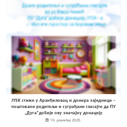
JYSK стиже у Аранђеловац и донира заједници –
поштовани родитељи и суграђани гласајте да ПУ
„Дуга“добије ову значајну донацију
10. децембар 2025.