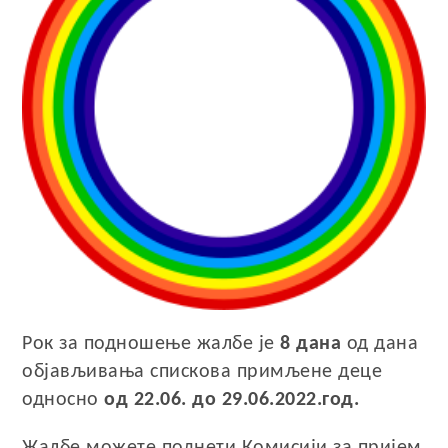
Рок за подношење жалбе је
8 дана
од дана
објављивања спискова примљене деце
односно
од 22.06. до 29.06.2022.год.
Жалбе можете поднети Комисији за пријем