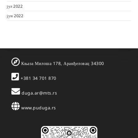
јул 2022
јун 2022
Књаза Милоша 178, Аранђеловац 34300
+381 34 701 870
duga.ar@mts.rs
www.puduga.rs