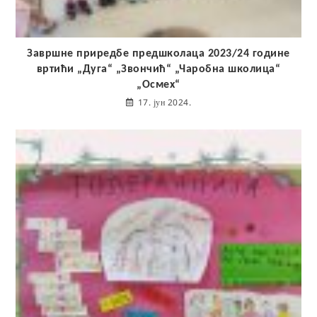
Завршне приредбе предшколаца 2023/24 године
вртићи „Дуга“ „Звончић“ „Чаробна школица“
„Осмех“
17. јун 2024.