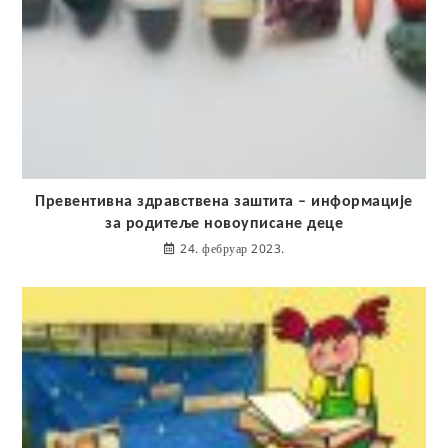
Превентивна здравствена заштита – информације
за родитеље новоуписане деце
24. фебруар 2023.