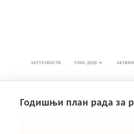
Skip
to
content
АКТУЕЛНОСТИ
УПИС ДЕЦЕ
АКТИВН
Годишњи план рада за р