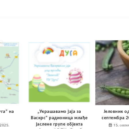
уга“ на
„Украшавамо јаја за
Јеловник од
Васкрс“ радионица млађе
септембра 2
јаслене групе објекта
 2025.
15. септ