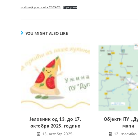
godisnji plan rada 202425
Преузми
YOU MIGHT ALSO LIKE
Јеловник од 13. до 17.
Објекти ПУ „Д
октобра 2025. године
мапи
13. октобар 2025.
12. новембар