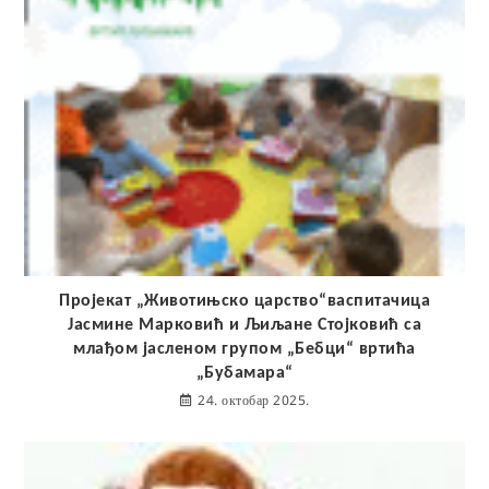
Пројекат „Животињско царство“васпитачица
Јасмине Марковић и Љиљане Стојковић са
млађом јасленом групом „Бебци“ вртића
„Бубамара“
24. октобар 2025.