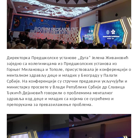
Директорка Предшколске установе „Дуга“ Јелена Живановић
заједно са колегиницама из Предшколских установа из
Горњег Милановца и Тополе, присуствовала је конференцији о
менталном здрављу деце и младих у Београду у Палати
Србије. На конференцији су стручни предавачи укључујући и
министарку просвете у Влади Републике Србије др Славица
Ђукичћ Дејановић говорили о проблемима менталног
здравља код деце и младих са којима се сусрећемо и
препорукама за превазилажење проблема.