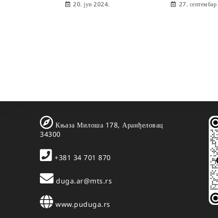
20. јун 2024.
27. септембар
Књаза Милоша 178, Аранђеловац
34300
+381 34 701 870
duga.ar@mts.rs
www.puduga.rs