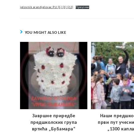
jelovnik arandjelovac PU (5) (3) (22)
Преузми
YOU MIGHT ALSO LIKE
Завршне приредбе
Наши предшко
предшколских група
први пут учесн
вртића „Бубамара“
„1300 капл