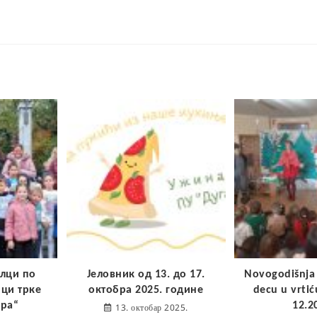
лци по
Јеловник од 13. до 17.
Novogodišnja 
ици трке
октобра 2025. године
decu u vrtić
ара“
12.2
13. октобар 2025.