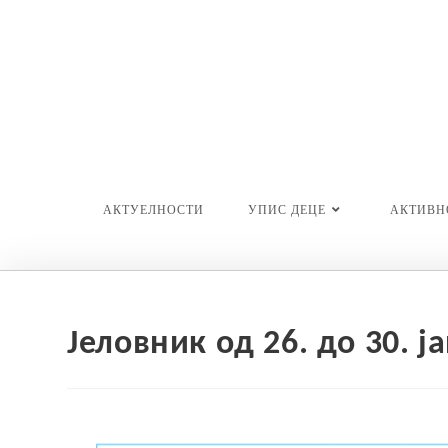
Skip
to
content
АКТУЕЛНОСТИ
УПИС ДЕЦЕ
АКТИВН
Јеловник од 26. до 30. ј