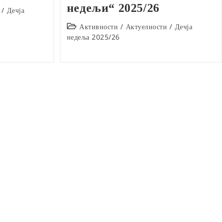
недељи“ 2025/26
/
Дечја
Post
Активности
/
Актуелности
/
Дечја
category:
недеља 2025/26