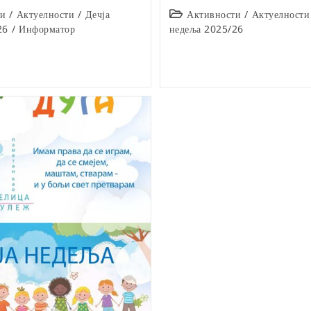
Post
ти
/
Актуелности
/
Дечја
Активности
/
Актуелности
category:
26
/
Информатор
недеља 2025/26