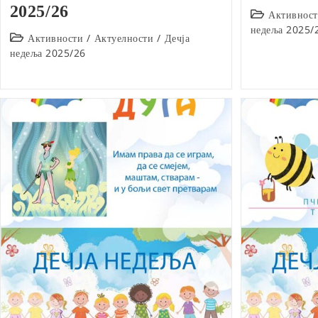
2025/26
Post
Активнос
category:
недеља 2025/
Post
Активности
/
Актуелности
/
Дечја
category:
недеља 2025/26