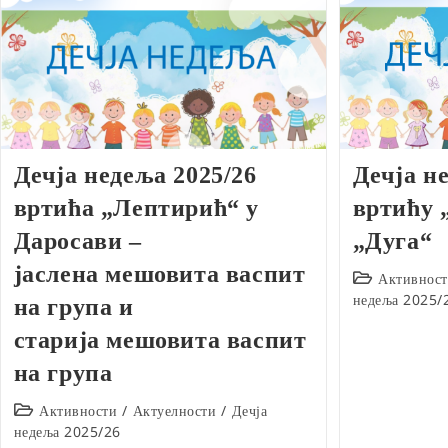
Дечја недеља 2025/26
Дечја не
вртића „Лептирић“ у
вртићу 
Даросави –
„Дуга“
јаслена мешовита васпит
Post
Активнос
category:
недеља 2025/
на група и
старија мешовита васпит
на група
Post
Активности
/
Актуелности
/
Дечја
category:
недеља 2025/26