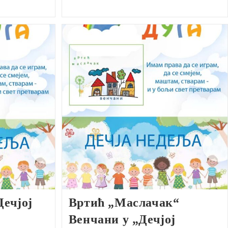
Дечјој
Вртић „Маслачак“
Венчани у „Дечјој