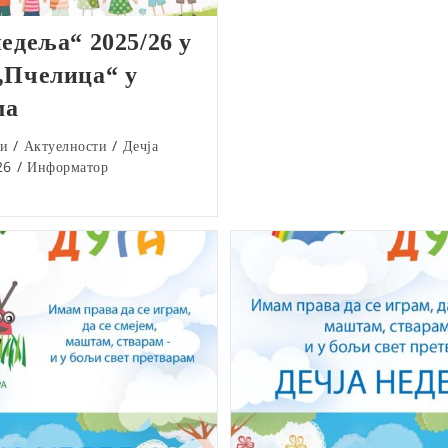
недеља“ 2025/26 у
„Пчелица“ у
ма
ти
/
Актуелности
/
Дечја
26
/
Информатор
Решење о верификацији 022-05-3
од 03.08.2015.год.
МАТИЧНИ БРОЈ – 07122900
ПИБ – 100995265
ШИФРА ДЕЛАТНОСТИ – 85.10
РЕГИСТАРСКИ БРОЈ – 61030021
ТЕКУЋИ РАЧУН – 840-867761-34
ЈБКЈС – 03969