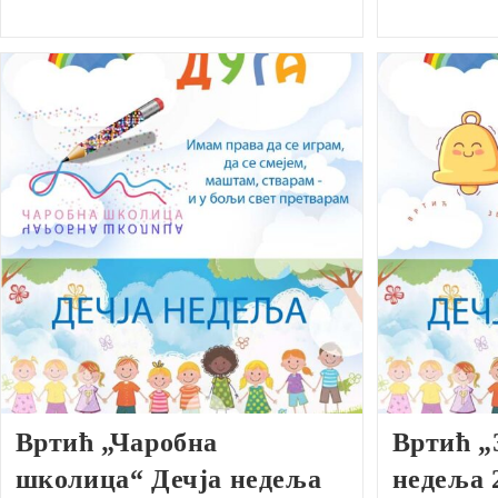
Вртић „Чаробна
Вртић „
школица“ Дечја недеља
недеља 