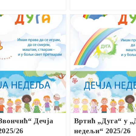
Звончић“ Дечја
Вртић „Дуга“ у „
2025/26
недељи“ 2025/26