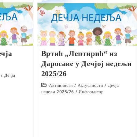
ечја
Вртић „Лептирић“ из
Даросаве у Дечјој недељи
2025/26
/
Дечја
Post
Активности
/
Актуелности
/
Дечја
category:
недеља 2025/26
/
Информатор