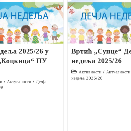
деља 2025/26 у
Вртић „Сунце“ Д
„Коцкица“ ПУ
недеља 2025/26
Post
Активности
/
Актуелности
category:
недеља 2025/26
ти
/
Актуелности
/
Дечја
26