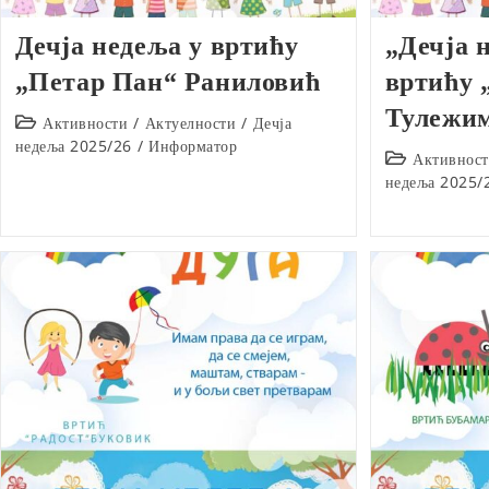
Дечја недеља у вртићу
„Дечја 
„Петар Пан“ Раниловић
вртићу 
Тулежи
Post
Активности
/
Актуелности
/
Дечја
category:
недеља 2025/26
/
Информатор
Post
Активнос
category:
недеља 2025/
Књаза Милоша 178, Аранђеловац
34300
+381 34 701 870
duga.ar@mts.rs