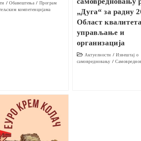
самовредновању 
ти
/
Обавештења
/
Програм
тељским компетенцијама
„Дуга“ за радну 2
Област квалитета
управљање и
организација
Post
Актуелности
/
Извештај о
category:
самовредновању
/
Самовредно