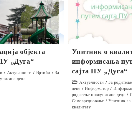
ација објекта
Упитник о квали
ПУ „Дуга“
информисања пу
сајта ПУ „Дуга“
ти
/
Актуелности
/
Вртићи
/
За
уписане деце
Post
Актуелности
/
За родитеље
category:
деце
/
Информатор
/
Информац
родитеље новоуписане деце
/
Самовредновање
/
Упитник за
квалитету