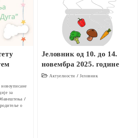
тету
Јеловник од 10. до 14.
тем
новембра 2025. године
Post
Актуелности
/
Јеловник
category:
 новоуписане
ије за
Обавештења
/
 родитеље о