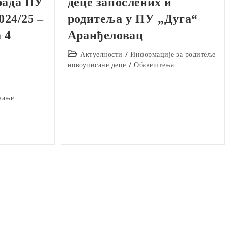
рада ПУ
деце запослених и
024/25 –
родитеља у ПУ „Дуга“
 4
Аранђеловац
Post
Актуелности
/
Информације за родитеље
category:
новоуписане деце
/
Обавештења
вање