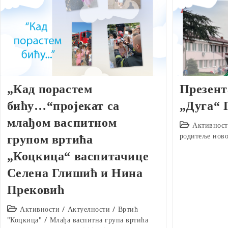
„Кад порастем
Презент
бићу…“пројекат са
„Дуга“ 
млађом васпитном
Post
Активнос
category:
родитеље ново
групом вртића
„Коцкица“ васпитачице
Селена Глишић и Нина
Прековић
Post
Активности
/
Актуелности
/
Вртић
category:
"Коцкица"
/
Млађа васпитна група вртића