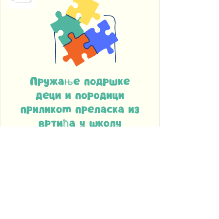
Књаза Милоша 178, Аранђеловац
34300
+381 34 701 870
duga.ar@mts.rs
www.puduga.rs
Пружање подршке деци и
породици приликом
преласка из вртића у
школу
Post
Актуелности
/
Програм подршке