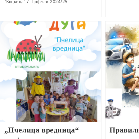
"Коцкица"
/
Пројекти 2024/25
„Пчелица вредница“
Правилн