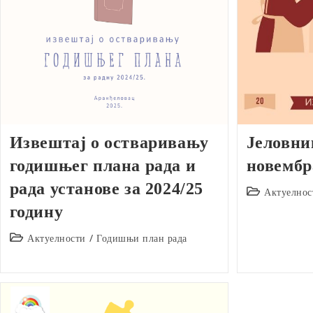
Извештај о остваривању
Јеловник
годишњег плана рада и
новембр
рада установе за 2024/25
Post
Актуелнос
category:
годину
Post
Актуелности
/
Годишњи план рада
category: