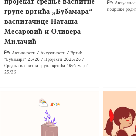
пројекат средње васпитне
Post
Актуелнос
category:
подршке роди
групе вртића „Бубамара“
васпитачице Наташа
Месаровић и Оливера
Милачић
Post
Активности
/
Актуелности
/
Вртић
category:
"Бубамара" 25/26
/
Пројекти 2025/26
/
Средња васпитна група вртића "Бубамара"
25/26