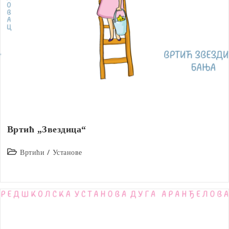
Вртић „Звездица“
Post
Вртићи
/
Установе
category: