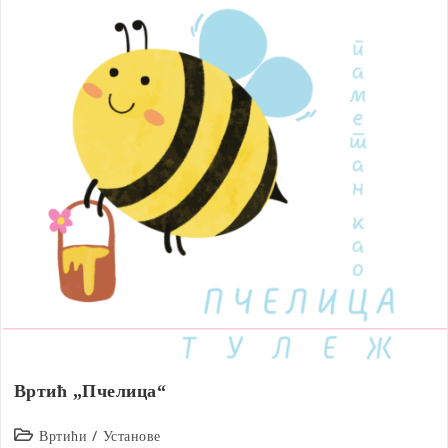
Вртић „Пчелица“
Post
Вртићи
/
Установе