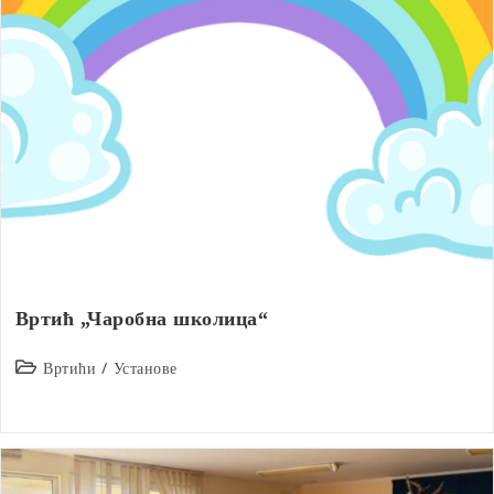
Вртић „Чаробна школица“
Post
Вртићи
/
Установе
category: