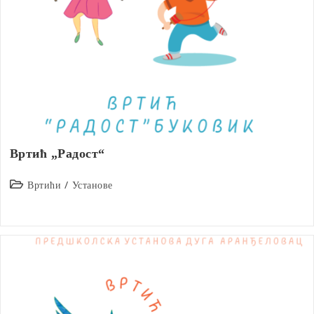
Вртић „Радост“
Post
Вртићи
/
Установе
category: