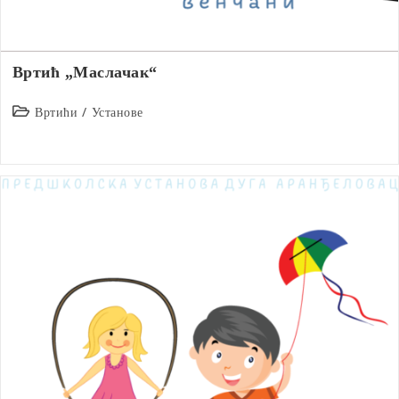
Вртић „Маслачак“
Post
Вртићи
/
Установе
category: