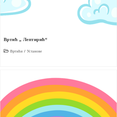
Вртић „ Лептирић“
Post
Вртићи
/
Установе
category: