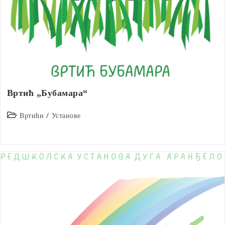
Вртић „Бубамара“
Post
Вртићи
/
Установе
category: