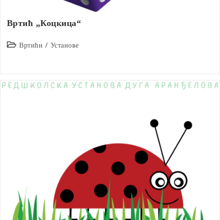
Вртић „Коцкица“
Post
Вртићи
/
Установе
category: