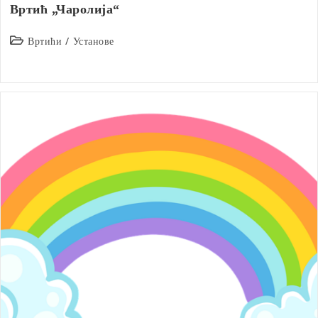
Вртић „Чаролија“
Post
Вртићи
/
Установе
category: