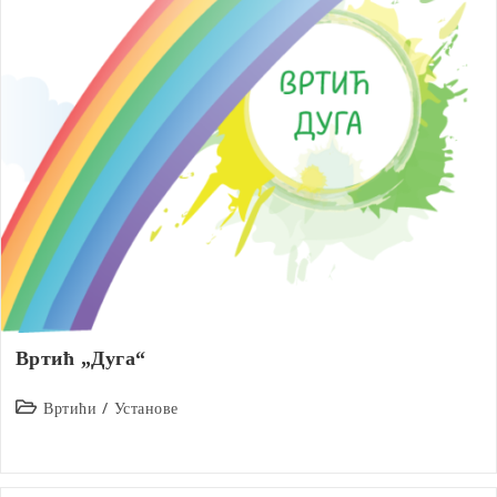
Вртић „Дуга“
Post
Вртићи
/
Установе
category: