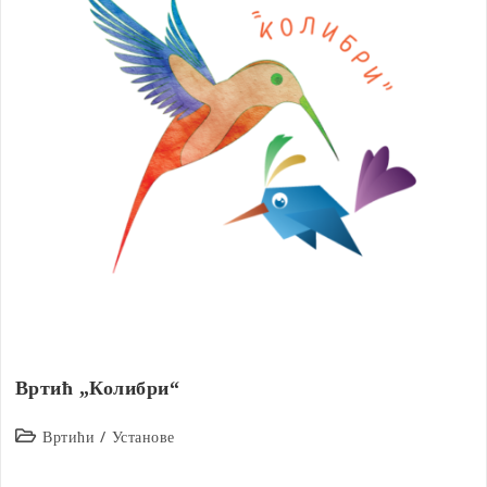
Вртић „Колибри“
Post
Вртићи
/
Установе
category: