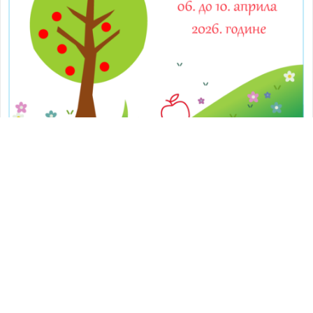
Јеловник од 06. дп 10. априла 2026.
године
Post
Актуелности
/
Јеловник
category: