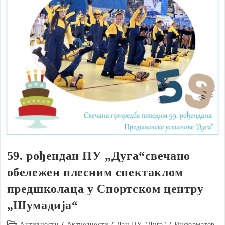
59. рођендан ПУ „Дуга“свечано
обележен плесним спектаклом
предшколаца у Спортском центру
„Шумадија“
Post
Активности
/
Актуелности
/
Дан ПУ "Дуга"
/
Информатор