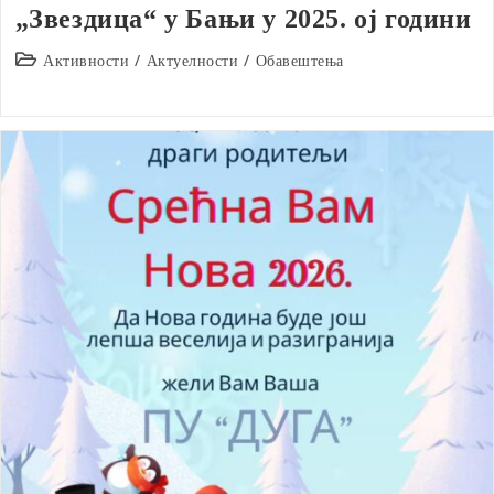
„Звездица“ у Бањи у 2025. ој години
Post
Активности
/
Актуелности
/
Обавештења
category: