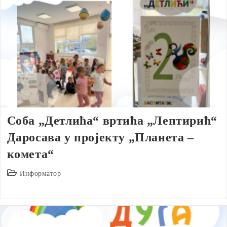
Соба „Детлића“ вртића „Лептирић“
Даросава у пројекту „Планета –
комета“
Post
Информатор
category: