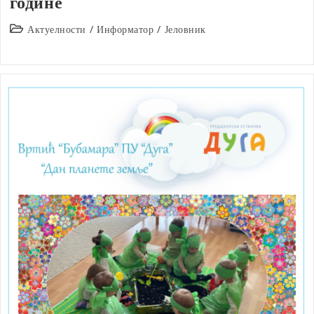
године
Post
Актуелности
/
Информатор
/
Јеловник
category: