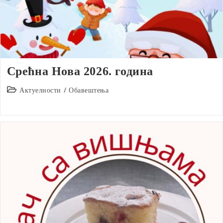
Срећна Нова 2026. година
Post
Актуелности
/
Обавештења
category: