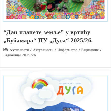
“Дан планете земље” у вртићу
„Бубамара“ ПУ „Дуга“ 2025/26.
Post
Активности
/
Актуелности
/
Информатор
/
Радионице
/
category:
Радионице 2025/26