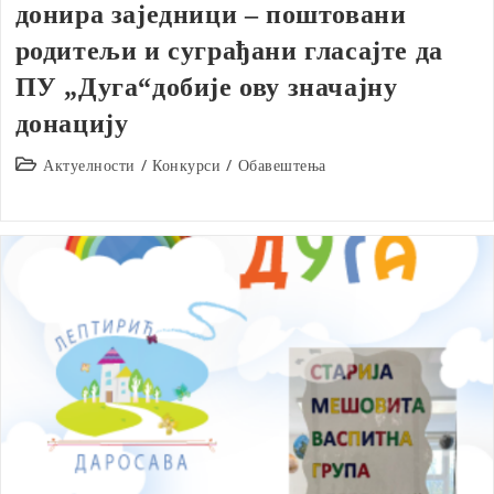
донира заједници – поштовани
родитељи и суграђани гласајте да
ПУ „Дуга“добије ову значајну
донацију
Post
Актуелности
/
Конкурси
/
Обавештења
category: