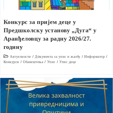
Конкурс за пријем деце у
Предшколску установу „Дуга“ у
Аранђеловцу за радну 2026/27.
годину
Post
Актуелности
/
Дoкумента за упис и жалбу
/
Информатор
/
category:
Конкурси
/
Обавештења
/
Упис
/
Упис деце