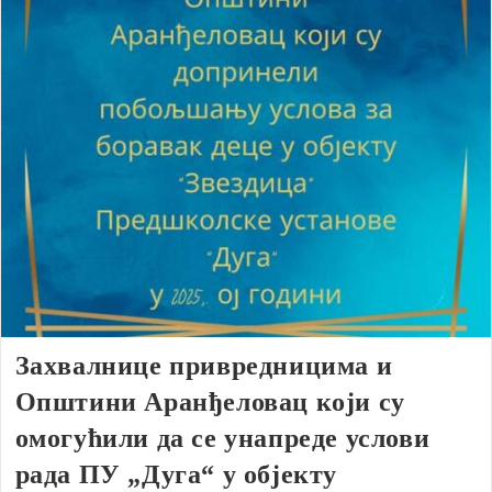
Захвалнице привредницима и
Општини Аранђеловац који су
омогућили да се унапреде услови
рада ПУ „Дуга“ у објекту