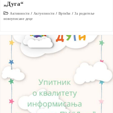
„Дуга“
Post
Активности
/
Актуелности
/
Вртићи
/
За родитеље
category:
новоуписане деце