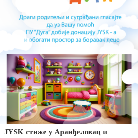
JYSK стиже у Аранђеловац и