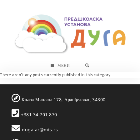
Skip
to
content
МЕНИ
There aren't any posts currently published in this category.
Књаза Милоша 178, Аранђеловац 34300
+381 34 701 870
duga.ar@mts.rs